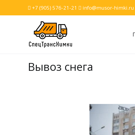
Перейти
+7 (905) 576-21-21
info@musor-himki.r
к
содержимому
СпецТрансХимки
СпецТрансХимки — вывоз
Вывоз снега