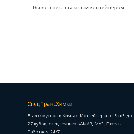
Вывоз снега съемным контейнером
СпецТрансХимки
Вывоз мусора в Химках. Контейнеры от 8 m3 до
27 кубов, спецтехника КАМАЗ, МАЗ, Газель.
Работаем 24/7.