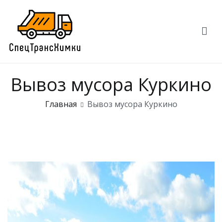
Перейти
к
содержимому
СпецТрансХимки
СпецТрансХимки — вывоз мусора
Вывоз мусора Куркино
Главная
Вывоз мусора Куркино