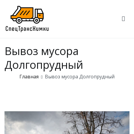
Перейти
к
содержимому
СпецТрансХимки
СпецТрансХимки — вывоз мусора
Вывоз мусора
Долгопрудный
Главная
Вывоз мусора Долгопрудный